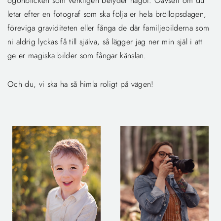
ögonblicken som verkligen betyder något.
Oavsett om du
letar efter en fotograf som ska följa er hela bröllopsdagen,
föreviga graviditeten eller fånga de där familjebilderna som
ni aldrig lyckas få till själva, så lägger jag ner min själ i att
ge er magiska bilder som fångar känslan.
Och du, vi ska ha så himla roligt på vägen!