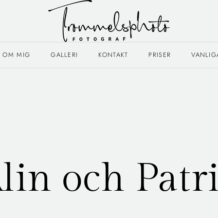
OM MIG
GALLERI
KONTAKT
PRISER
VANLIG
lin och Patr